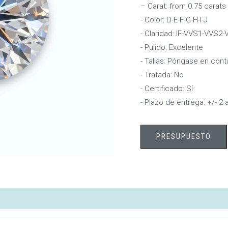
– Carat: from 0.75 carats
- Color: D-E-F-G-H-I-J
- Claridad: IF-VVS1-VVS2
- Pulido: Excelente
- Tallas: Póngase en con
- Tratada: No
- Certificado: Sí
- Plazo de entrega: +/- 2 
PRESUPUESTO