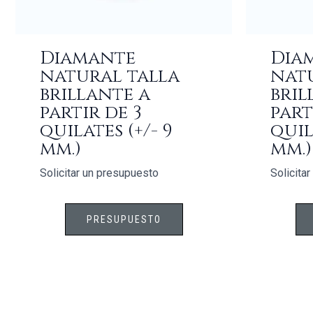
Diamante
Dia
natural talla
nat
brillante a
bril
partir de 3
part
quilates (+/- 9
quila
mm.)
mm.)
Solicitar un presupuesto
Solicita
PRESUPUESTO