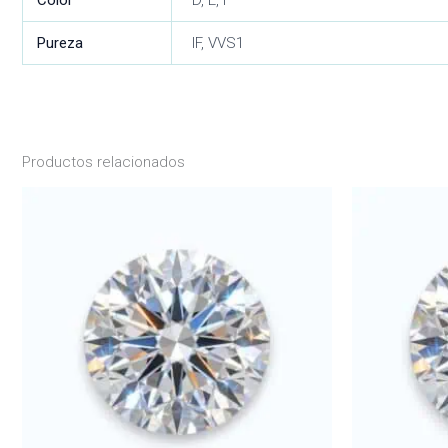
Color
D, E, F
Pureza
IF, VVS1
Productos relacionados